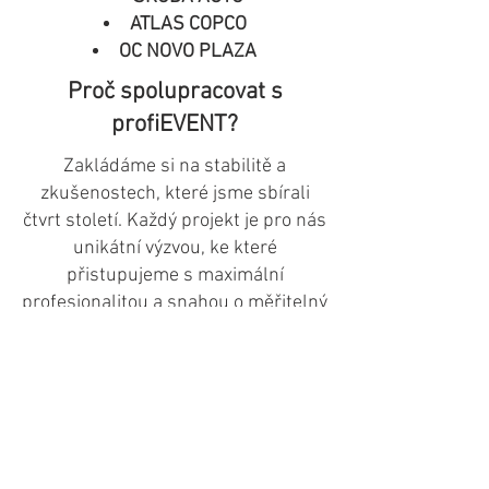
ATLAS COPCO
OC NOVO PLAZA
Proč spolupracovat s
profiEVENT?
Zakládáme si na stabilitě a
zkušenostech, které jsme sbírali
čtvrt století. Každý projekt je pro nás
unikátní výzvou, ke které
přistupujeme s maximální
profesionalitou a snahou o měřitelný
přínos pro klienta.
© 2026 Vytvořil
MYImaginarium s.r.o.
Eventová agentura | Firemní