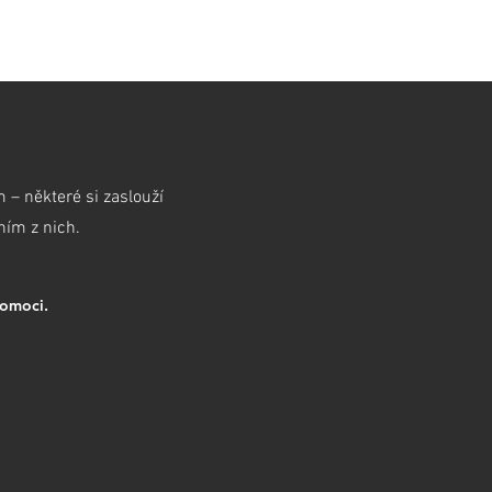
TAKT
BLOG
 – některé si zaslouží
ním z nich.
pomoci.