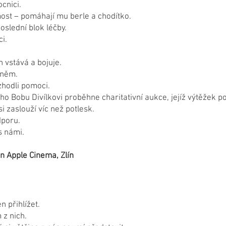
cnici.
st – pomáhají mu berle a chodítko.
slední blok léčby.
i.
n vstává a bojuje.
i něm.
zhodli pomoci.
o Bobu Divílkovi proběhne charitativní aukce, jejíž výtěžek p
i zaslouží víc než potlesk.
dporu.
 námi.
en Apple Cinema, Zlín
n přihlížet.
 z nich.