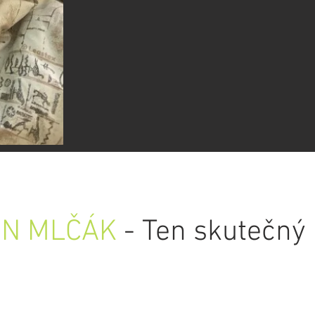
IN MLČÁK
- Ten skutečný