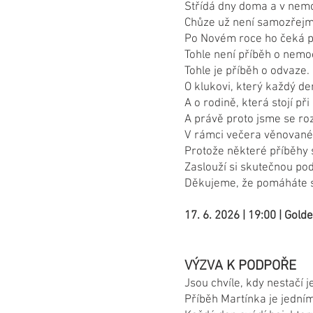
Střídá dny doma a v nemo
Chůze už není samozřejmo
Po Novém roce ho čeká po
Tohle není příběh o nemoc
Tohle je příběh o odvaze.
O klukovi, který každý de
A o rodině, která stojí př
A právě proto jsme se ro
V rámci večera věnovanéh
Protože některé příběhy s
Zaslouží si skutečnou po
Děkujeme, že pomáháte s
17. 6. 2026 | 19:00 | Gold
VÝZVA K PODPOŘE
Jsou chvíle, kdy nestačí je
Příběh Martínka je jedním