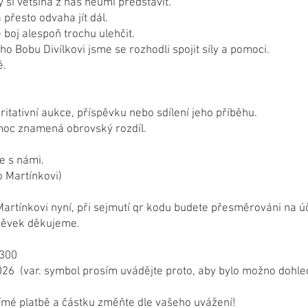
ý si většina z nás neumí představit.
a přesto odvaha jít dál.
oj alespoň trochu ulehčit.
 Bobu Divílkovi jsme se rozhodli spojit síly a pomoci.
ě.
ritativní aukce, příspěvku nebo sdílení jeho příběhu.
moc znamená obrovský rozdíl.
e s námi.
 Martínkovi)
Martínkovi nyní, při sejmutí qr kodu budete přesměrováni na ú
spěvek děkujeme.
0300
026 (var. symbol prosím uvádějte proto, aby bylo možno dohle
římé platbě a částku změňte dle vašeho uvážení!