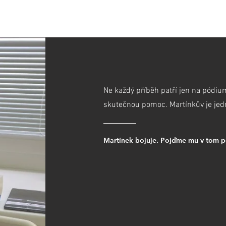
NKY
PŘÍBĚHY
PORTFOLIO
REFERENCE
KON
Ne každý příběh patří jen na pódium
skutečnou pomoc. Martínkův je jed
Martínek bojuje. Pojďme mu v tom 