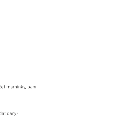
čet maminky, paní
dat dary)