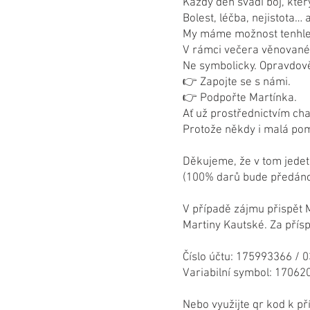
Každý den svádí boj, kter
Bolest, léčba, nejistota… 
My máme možnost tenhle b
V rámci večera věnovaného
Ne symbolicky. Opravdov
👉 Zapojte se s námi.
👉 Podpořte Martínka.
Ať už prostřednictvím cha
Protože někdy i malá po
Děkujeme, že v tom jedet
(100% darů bude předáno
V případě zájmu přispět 
Martiny Kautské. Za pří
Číslo účtu: 175993366 / 
Variabilní symbol: 17062
Nebo využijte qr kod k p