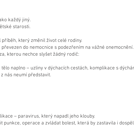
jako každý jiný.
tské starosti.
 příběh, který změnil život celé rodiny.
24 převezen do nemocnice s podezřením na vážné onemocnění.
za, kterou nechce slyšet žádný rodič:
tělo naplno – uzliny v dýchacích cestách, komplikace s dýchán
a z nás neumí představit.
likace – paravirus, který napadl jeho klouby.
 punkce, operace a zvládat bolest, která by zastavila i dospě