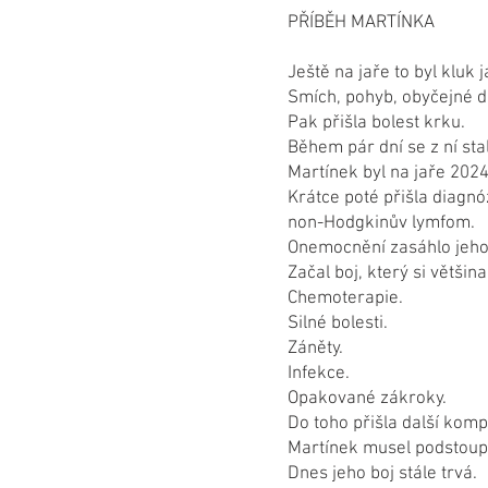
PŘÍBĚH MARTÍNKA
Ještě na jaře to byl kluk 
Smích, pohyb, obyčejné dě
Pak přišla bolest krku.
Během pár dní se z ní stal
Martínek byl na jaře 20
Krátce poté přišla diagnó
non-Hodgkinův lymfom.
Onemocnění zasáhlo jeho 
Začal boj, který si většin
Chemoterapie.
Silné bolesti.
Záněty.
Infekce.
Opakované zákroky.
Do toho přišla další komp
Martínek musel podstoupit
Dnes jeho boj stále trvá.