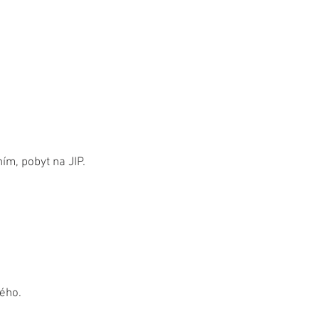
ím, pobyt na JIP.
lého.