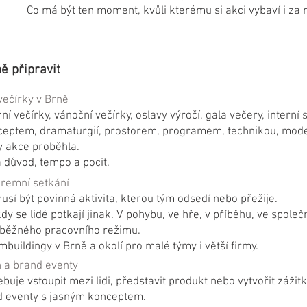
Co má být ten moment, kvůli kterému si akci vybaví i za
ě připravit
večírky v Brně
 večírky, vánoční večírky, oslavy výročí, gala večery, interní s
ptem, dramaturgií, prostorem, programem, technikou, moder
by akce proběhla.
a důvod, tempo a pocit.
iremní setkání
sí být povinná aktivita, kterou tým odsedí nebo přežije.
dy se lidé potkají jinak. V pohybu, ve hře, v příběhu, ve spole
z běžného pracovního režimu.
buildingy v Brně a okolí pro malé týmy i větší firmy.
 a brand eventy
buje vstoupit mezi lidi, představit produkt nebo vytvořit záži
 eventy s jasným konceptem.