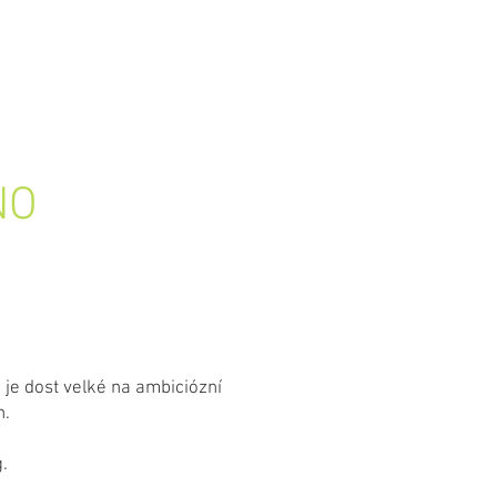
TAKT
BLOG
NO
 je dost velké na ambiciózní
h.
.