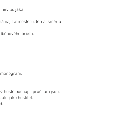
nevíte, jaká.
há najít atmosféru, téma, směr a
říběhového briefu.
armonogram.
yž hosté pochopí, proč tam jsou.
le jako hostitel.
d.