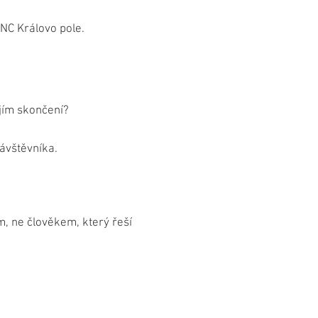
 NC Královo pole.
ejím skončení?
ávštěvníka.
m, ne člověkem, který řeší