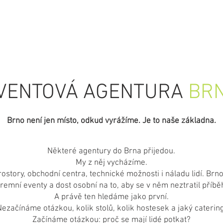
NKY
PŘÍBĚHY
PORTFOLIO
REFERENCE
KON
VENTOVÁ AGENTURA
BR
Brno není jen místo, odkud vyrážíme. Je to naše základna.
Některé agentury do Brna přijedou.
My z něj vycházíme.
ostory, obchodní centra, technické možnosti i náladu lidí. Brno
iremní eventy a dost osobní na to, aby se v něm neztratil příbě
A právě ten hledáme jako první.
ezačínáme otázkou, kolik stolů, kolik hostesek a jaký catering
Začínáme otázkou: proč se mají lidé potkat?