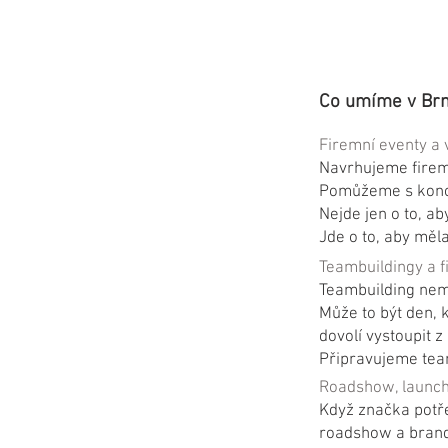
Co umíme v Brn
Firemní eventy a 
Navrhujeme firemní
Pomůžeme s konce
Nejde jen o to, a
Jde o to, aby měl
Teambuildingy a f
Teambuilding nemu
Může to být den, k
dovolí vystoupit 
Připravujeme team
Roadshow, launch
Když značka potře
roadshow a brand