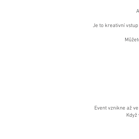
A
Je to kreativní vstu
Můžete
Event vznikne až ve
Když 