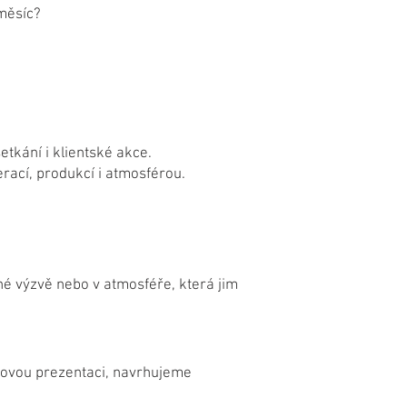
 měsíc?
etkání i klientské akce.
ací, produkcí i atmosférou.
čné výzvě nebo v atmosféře, která jim
tkovou prezentaci, navrhujeme