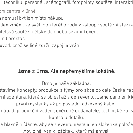
, techniku, personál, scénografii, fotopointy, soutěže, interakt
ní centra v Brně
 nemusí být jen místo nákupu.
den změnit ve svět, do kterého rodiny vstoupí: soutěžní stezka
bitelská soutěž, dětský den nebo sezónní event.
lnit prostor.
ůvod, proč se lidé zdrží, zapojí a vrátí.
Jsme z Brna. Ale nepřemýšlíme lokálně.
Brno je naše základna.
stavíme koncepty, produkce a týmy pro akce po celé České rep
 agentura, která se objeví až v den eventu. Jsme partner, kte
první myšlenky až po poslední odvezený kabel.
nápad, produkční vedení, ověřené dodavatele, technické zajiš
kontrolu detailu.
le hlavně hlídáme, aby se z eventu nestala jen složenka polože
Aby z něj vznikl zážitek, který má smysl.