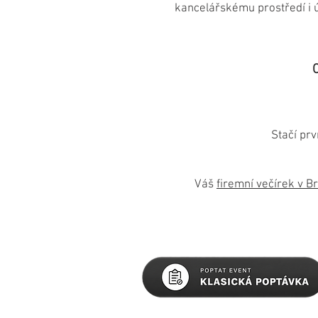
kancelářskému prostředí i 
Stačí prv
Váš
firemní večírek v B