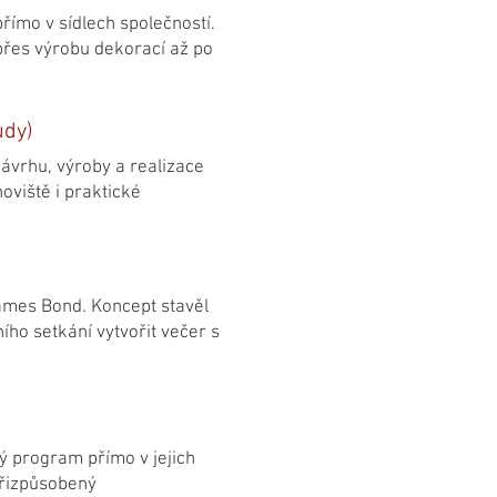
římo v sídlech společností.
řes výrobu dekorací až po
udy)
ávrhu, výroby a realizace
oviště i praktické
James Bond. Koncept stavěl
ího setkání vytvořit večer s
ý program přímo v jejich
přizpůsobený