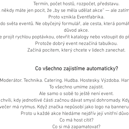
Termín, počet hostů, rozpočet, představu.
 někdy máte jen pocit, že „by se měla udělat akce“ — ale zatím 
Proto vznikla Eventfabrika.
p do světa eventů. Ne obyčejný formulář, ale cesta, která pomá
důvod akce.
 projít rychlou poptávkou, otevřít katalogy nebo vstoupit do p
Protože dobrý event nezačíná tabulkou.
Začíná pocitem, který chcete v lidech zanechat.
Co všechno zajistíme automaticky?
Moderátor. Technika. Catering. Hudba. Hostesky. Výzdoba. H
To všechno umíme zajistit.
Ale samo o sobě to ještě není event.
 chvíli, kdy jednotlivé části začnou dávat smysl dohromady. Kd
večer má rytmus. Když značka nepůsobí jako logo na banneru, a
Proto u každé akce hledáme nejdřív její vnitřní důvo
Co má host cítit?
Co si má zapamatovat?