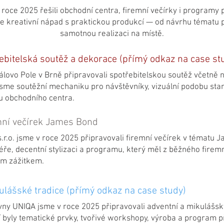
roce 2025 řešili obchodní centra, firemní večírky i programy p
 kreativní nápad s praktickou produkcí — od návrhu tématu p
samotnou realizaci na místě.
ebitelská soutěž a dekorace (přímý odkaz na case st
lovo Pole v Brně připravovali spotřebitelskou soutěž včetně n
jsme soutěžní mechaniku pro návštěvníky, vizuální podobu stan
u obchodního centra.
emní večírek James Bond
.r.o. jsme v roce 2025 připravovali firemní večírek v tématu 
éře, decentní stylizaci a programu, který měl z běžného firemn
m zážitkem.
ulášské tradice (přímý odkaz na case study)
vny UNIQA jsme v roce 2025 připravovali adventní a mikulášsk
í byly tematické prvky, tvořivé workshopy, výroba a program 