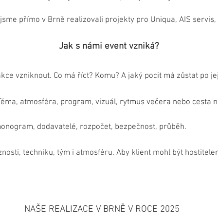
jsme přímo v Brně realizovali projekty pro Uniqua, AIS servis,
Jak s námi event vzniká?
kce vzniknout. Co má říct? Komu? A jaký pocit má zůstat po j
Téma, atmosféra, program, vizuál, rytmus večera nebo cesta n
rmonogram, dodavatelé, rozpočet, bezpečnost, průběh.
osti, techniku, tým i atmosféru. Aby klient mohl být hostitele
NAŠE REALIZACE V BRNĚ V ROCE 2025