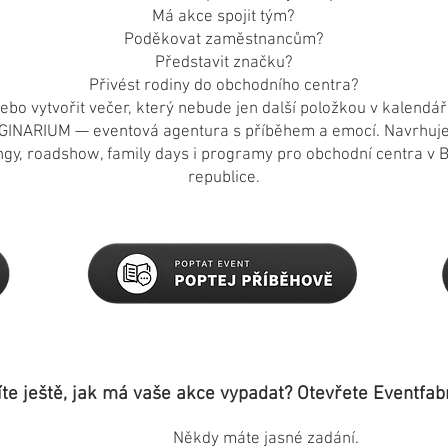
Má akce spojit tým?
Poděkovat zaměstnancům?
Představit značku?
Přivést rodiny do obchodního centra?
ebo vytvořit večer, který nebude jen další položkou v kalendář
GINARIUM — eventová agentura s příběhem a emocí. Navrhuje
ingy, roadshow, family days i programy pro obchodní centra v 
republice.
te ještě, jak má vaše akce vypadat? Otevřete Eventfab
Někdy máte jasné zadání.