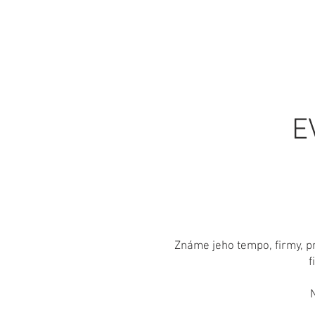
DOMŮ
NOVI
E
Známe jeho tempo, firmy, pr
f
N